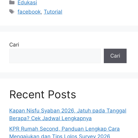
Kategori
Edukasi
Tag
facebook
,
Tutorial
Cari
Cari
Recent Posts
Kapan Nisfu Syaban 2026, Jatuh pada Tanggal
Berapa? Cek Jadwal Lengkapnya
KPR Rumah Second, Panduan Lengkap Cara
Mengajukan dan Tips Lolos Survey 2026