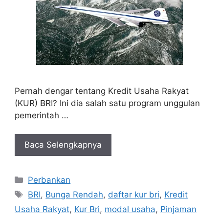
Pernah dengar tentang Kredit Usaha Rakyat
(KUR) BRI? Ini dia salah satu program unggulan
pemerintah …
Baca Selengkapnya
Kategori
Perbankan
Tag
BRI
,
Bunga Rendah
,
daftar kur bri
,
Kredit
Usaha Rakyat
,
Kur Bri
,
modal usaha
,
Pinjaman