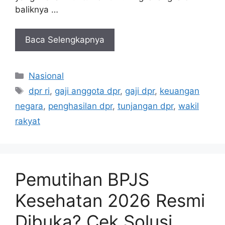
baliknya …
Baca Selengkapnya
Kategori
Nasional
Tag
dpr ri
,
gaji anggota dpr
,
gaji dpr
,
keuangan
negara
,
penghasilan dpr
,
tunjangan dpr
,
wakil
rakyat
Pemutihan BPJS
Kesehatan 2026 Resmi
Dibuka? Cek Solusi