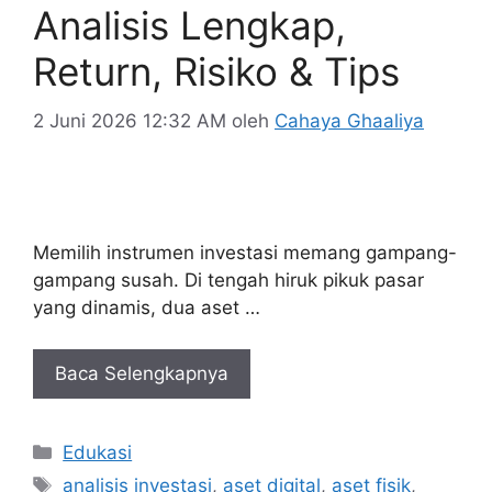
Analisis Lengkap,
Return, Risiko & Tips
2 Juni 2026 12:32 AM
oleh
Cahaya Ghaaliya
Memilih instrumen investasi memang gampang-
gampang susah. Di tengah hiruk pikuk pasar
yang dinamis, dua aset …
Baca Selengkapnya
Kategori
Edukasi
Tag
analisis investasi
,
aset digital
,
aset fisik
,