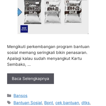
Mengikuti perkembangan program bantuan
sosial memang seringkali bikin penasaran.
Apalagi kalau sudah menyangkut Kartu
Sembako, …
Baca Selengkapnya
Kategori
Bansos
Tag
Bantuan Sosial
,
Bpnt
,
cek bantuan
,
dtks
,