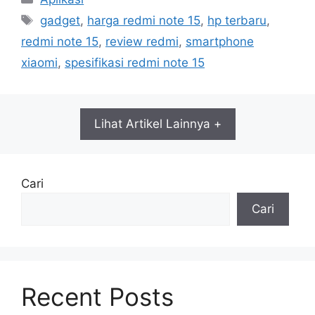
Tag
gadget
,
harga redmi note 15
,
hp terbaru
,
redmi note 15
,
review redmi
,
smartphone
xiaomi
,
spesifikasi redmi note 15
Lihat Artikel Lainnya +
Cari
Cari
Recent Posts