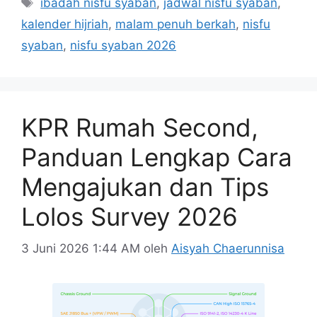
Tag
ibadah nisfu syaban
,
jadwal nisfu syaban
,
kalender hijriah
,
malam penuh berkah
,
nisfu
syaban
,
nisfu syaban 2026
KPR Rumah Second,
Panduan Lengkap Cara
Mengajukan dan Tips
Lolos Survey 2026
3 Juni 2026 1:44 AM
oleh
Aisyah Chaerunnisa