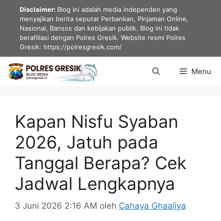
Langsung
Disclaimer:
Blog ini adalah media independen yang
ke
menyajikan berita seputar Perbankan, Pinjaman Online,
Nasional, Bansos dan kebijakan publik. Blog ini tidak
isi
berafiliasi dengan Polres Gresik. Website resmi Polres
Gresik: https://polresgresik.com/
Menu
Kapan Nisfu Syaban
2026, Jatuh pada
Tanggal Berapa? Cek
Jadwal Lengkapnya
3 Juni 2026 2:16 AM
oleh
Cahaya Ghaaliya