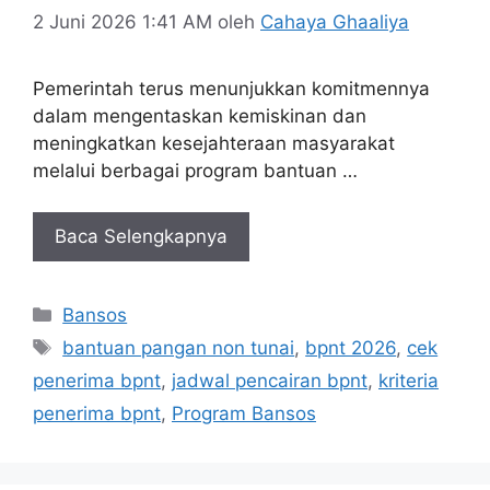
2 Juni 2026 1:41 AM
oleh
Cahaya Ghaaliya
Pemerintah terus menunjukkan komitmennya
dalam mengentaskan kemiskinan dan
meningkatkan kesejahteraan masyarakat
melalui berbagai program bantuan …
Baca Selengkapnya
Kategori
Bansos
Tag
bantuan pangan non tunai
,
bpnt 2026
,
cek
penerima bpnt
,
jadwal pencairan bpnt
,
kriteria
penerima bpnt
,
Program Bansos