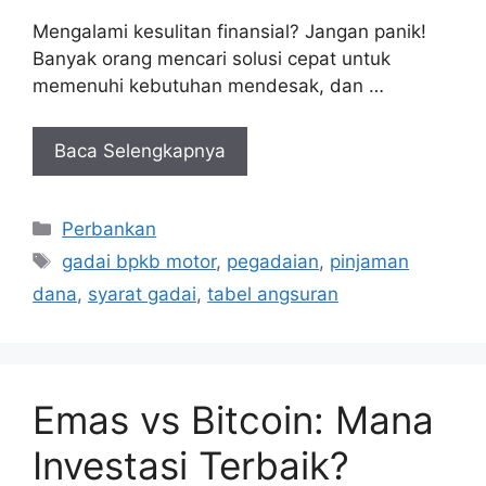
Mengalami kesulitan finansial? Jangan panik!
Banyak orang mencari solusi cepat untuk
memenuhi kebutuhan mendesak, dan …
Baca Selengkapnya
Kategori
Perbankan
Tag
gadai bpkb motor
,
pegadaian
,
pinjaman
dana
,
syarat gadai
,
tabel angsuran
Emas vs Bitcoin: Mana
Investasi Terbaik?