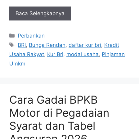
Baca Selengkapnya
Kategori
Perbankan
Tag
BRI
,
Bunga Rendah
,
daftar kur bri
,
Kredit
Usaha Rakyat
,
Kur Bri
,
modal usaha
,
Pinjaman
Umkm
Cara Gadai BPKB
Motor di Pegadaian
Syarat dan Tabel
Angsuran 2026