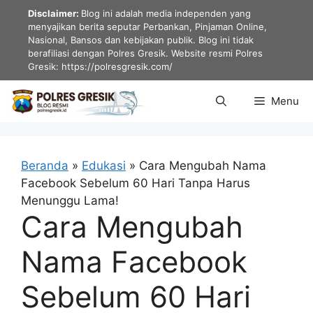
Langsung
Disclaimer:
Blog ini adalah media independen yang
ke
menyajikan berita seputar Perbankan, Pinjaman Online,
Nasional, Bansos dan kebijakan publik. Blog ini tidak
isi
berafiliasi dengan Polres Gresik. Website resmi Polres
Gresik: https://polresgresik.com/
Menu
Beranda
»
Edukasi
»
Cara Mengubah Nama
Facebook Sebelum 60 Hari Tanpa Harus
Menunggu Lama!
Cara Mengubah
Nama Facebook
Sebelum 60 Hari