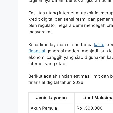
tagihannya dalam bentuk angsuran bulan
Fasilitas utang internet mutakhir ini mer
kredit digital berlisensi resmi dari peme
oleh regulator negara demi mencegah pr
masyarakat.
Kehadiran layanan cicilan tanpa
kartu
kred
finansial
generasi modern menjadi jauh leb
ekonomi canggih yang siap digunakan ka
internet yang stabil.
Berikut adalah rincian estimasi limit da
finansial digital tahun 2026:
Jenis Layanan
Limit Maksima
Akun Pemula
Rp1.500.000