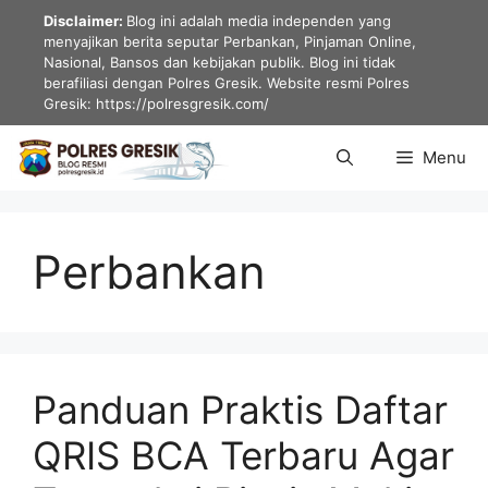
Langsung
Disclaimer:
Blog ini adalah media independen yang
ke
menyajikan berita seputar Perbankan, Pinjaman Online,
Nasional, Bansos dan kebijakan publik. Blog ini tidak
isi
berafiliasi dengan Polres Gresik. Website resmi Polres
Gresik: https://polresgresik.com/
Menu
Perbankan
Panduan Praktis Daftar
QRIS BCA Terbaru Agar