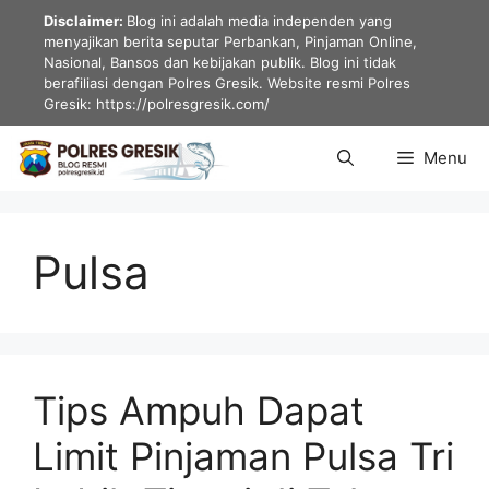
Langsung
Disclaimer:
Blog ini adalah media independen yang
ke
menyajikan berita seputar Perbankan, Pinjaman Online,
Nasional, Bansos dan kebijakan publik. Blog ini tidak
isi
berafiliasi dengan Polres Gresik. Website resmi Polres
Gresik: https://polresgresik.com/
Menu
Pulsa
Tips Ampuh Dapat
Limit Pinjaman Pulsa Tri