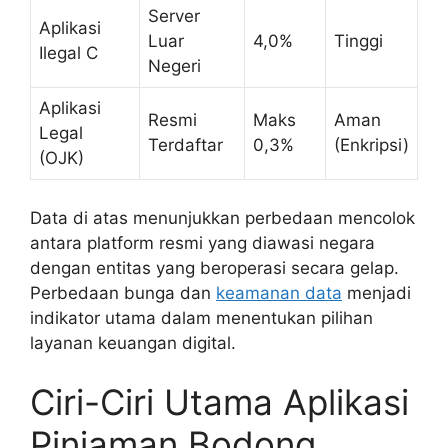
Server
Aplikasi
Luar
4,0%
Tinggi
Ilegal C
Negeri
Aplikasi
Resmi
Maks
Aman
Legal
Terdaftar
0,3%
(Enkripsi)
(OJK)
Data di atas menunjukkan perbedaan mencolok
antara platform resmi yang diawasi negara
dengan entitas yang beroperasi secara gelap.
Perbedaan bunga dan
keamanan data
menjadi
indikator utama dalam menentukan pilihan
layanan keuangan digital.
Ciri-Ciri Utama Aplikasi
Pinjaman Bodong