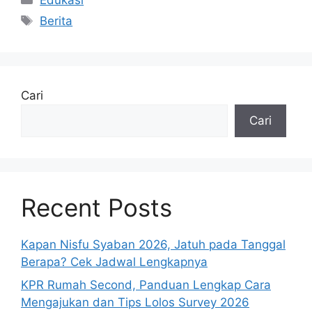
Tag
Berita
Cari
Cari
Recent Posts
Kapan Nisfu Syaban 2026, Jatuh pada Tanggal
Berapa? Cek Jadwal Lengkapnya
KPR Rumah Second, Panduan Lengkap Cara
Mengajukan dan Tips Lolos Survey 2026