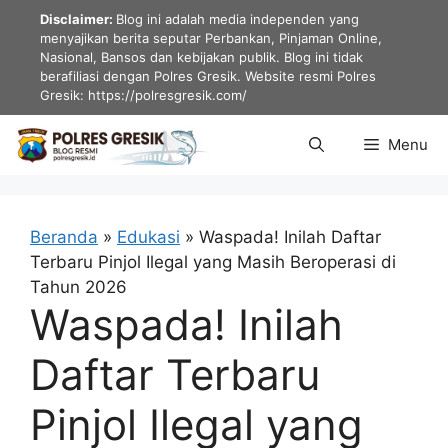
Langsung
Disclaimer:
Blog ini adalah media independen yang
ke
menyajikan berita seputar Perbankan, Pinjaman Online,
Nasional, Bansos dan kebijakan publik. Blog ini tidak
isi
berafiliasi dengan Polres Gresik. Website resmi Polres
Gresik: https://polresgresik.com/
Menu
Beranda
»
Edukasi
»
Waspada! Inilah Daftar
Terbaru Pinjol Ilegal yang Masih Beroperasi di
Tahun 2026
Waspada! Inilah
Daftar Terbaru
Pinjol Ilegal yang