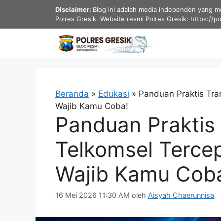
Langsung
Disclaimer:
Blog ini adalah media independen yang men
ke
Polres Gresik. Website resmi Polres Gresik: https://p
isi
Beranda
»
Edukasi
»
Panduan Praktis Tra
Wajib Kamu Coba!
Panduan Praktis 
Telkomsel Terce
Wajib Kamu Cob
16 Mei 2026 11:30 AM
oleh
Aisyah Chaerunnisa