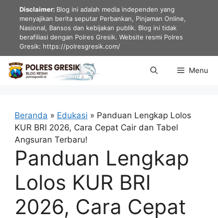
Langsung
Disclaimer:
Blog ini adalah media independen yang
ke
menyajikan berita seputar Perbankan, Pinjaman Online,
Nasional, Bansos dan kebijakan publik. Blog ini tidak
isi
berafiliasi dengan Polres Gresik. Website resmi Polres
Gresik: https://polresgresik.com/
Menu
Beranda
»
Edukasi
»
Panduan Lengkap Lolos
KUR BRI 2026, Cara Cepat Cair dan Tabel
Angsuran Terbaru!
Panduan Lengkap
Lolos KUR BRI
2026, Cara Cepat