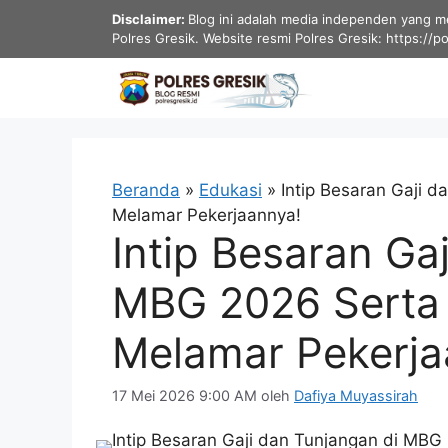
Langsung
Disclaimer:
Blog ini adalah media independen yang men
ke
Polres Gresik. Website resmi Polres Gresik: https://p
isi
Beranda
»
Edukasi
»
Intip Besaran Gaji 
Melamar Pekerjaannya!
Intip Besaran Ga
MBG 2026 Serta 
Melamar Pekerja
17 Mei 2026 9:00 AM
oleh
Dafiya Muyassirah