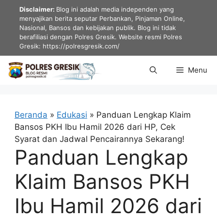
Langsung
Disclaimer:
Blog ini adalah media independen yang
ke
menyajikan berita seputar Perbankan, Pinjaman Online,
Nasional, Bansos dan kebijakan publik. Blog ini tidak
isi
berafiliasi dengan Polres Gresik. Website resmi Polres
Gresik: https://polresgresik.com/
Menu
Beranda
»
Edukasi
»
Panduan Lengkap Klaim
Bansos PKH Ibu Hamil 2026 dari HP, Cek
Syarat dan Jadwal Pencairannya Sekarang!
Panduan Lengkap
Klaim Bansos PKH
Ibu Hamil 2026 dari