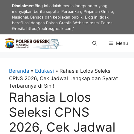
Langsung
Disclaimer:
Blog ini adalah media independen yang
ke
menyajikan berita seputar Perbankan, Pinjaman Online,
Nasional, Bansos dan kebijakan publik. Blog ini tidak
isi
berafiliasi dengan Polres Gresik. Website resmi Polres
Gresik: https://polresgresik.com/
Menu
Beranda
»
Edukasi
»
Rahasia Lolos Seleksi
CPNS 2026, Cek Jadwal Lengkap dan Syarat
Terbarunya di Sini!
Rahasia Lolos
Seleksi CPNS
2026, Cek Jadwal