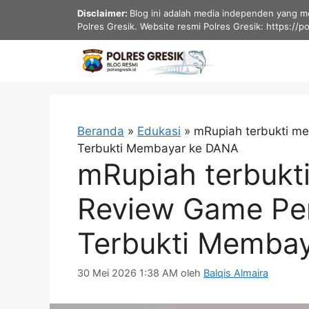
Langsung
Disclaimer:
Blog ini adalah media independen yang men
ke
Polres Gresik. Website resmi Polres Gresik: https://p
isi
Beranda
»
Edukasi
»
mRupiah terbukti m
Terbukti Membayar ke DANA
mRupiah terbukt
Review Game Pe
Terbukti Memba
30 Mei 2026 1:38 AM
oleh
Balqis Almaira