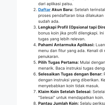
dari aplikasi palsu.
Daftar
Akun Baru:
Setelah terinsta
proses pendaftaran bisa dilakuka
sudah ada.
Lengkapi Profil (Opsional tapi D
bonus koin jika profil dilengkapi.
tugas yang lebih relevan.
Pahami Antarmuka Aplikasi:
Luang
menu dan fitur yang ada. Kenali di
penukaran.
Pilih Tugas Pertama:
Mulai dengan 
menarik. Baca instruksi tugas den
Selesaikan Tugas dengan Benar:
P
dengan instruksi yang diberikan. K
menyebabkan koin tidak masuk.
Klaim Koin Setelah Selesai:
Setela
"Selesai" untuk mendapatkan koin.
Pantau Jumlah Koin:
Selalu periks