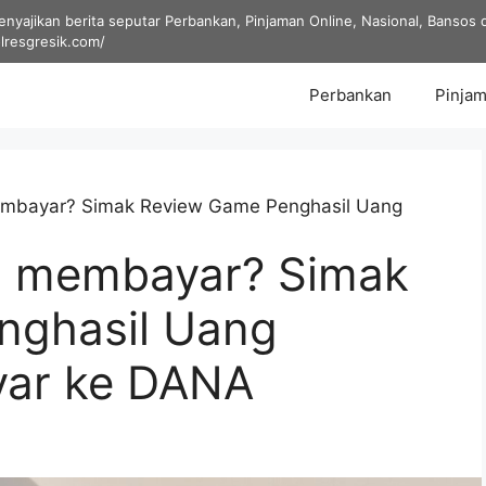
yajikan berita seputar Perbankan, Pinjaman Online, Nasional, Bansos dan
olresgresik.com/
Perbankan
Pinjam
embayar? Simak Review Game Penghasil Uang
i membayar? Simak
nghasil Uang
yar ke DANA