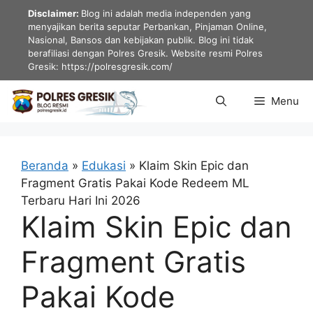
Langsung
Disclaimer:
Blog ini adalah media independen yang
ke
menyajikan berita seputar Perbankan, Pinjaman Online,
Nasional, Bansos dan kebijakan publik. Blog ini tidak
isi
berafiliasi dengan Polres Gresik. Website resmi Polres
Gresik: https://polresgresik.com/
Menu
Beranda
»
Edukasi
»
Klaim Skin Epic dan
Fragment Gratis Pakai Kode Redeem ML
Terbaru Hari Ini 2026
Klaim Skin Epic dan
Fragment Gratis
Pakai Kode