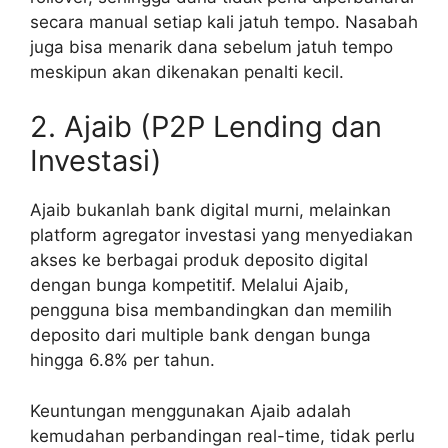
secara manual setiap kali jatuh tempo. Nasabah
juga bisa menarik dana sebelum jatuh tempo
meskipun akan dikenakan penalti kecil.
2. Ajaib (P2P Lending dan
Investasi)
Ajaib bukanlah bank digital murni, melainkan
platform agregator investasi yang menyediakan
akses ke berbagai produk deposito digital
dengan bunga kompetitif. Melalui Ajaib,
pengguna bisa membandingkan dan memilih
deposito dari multiple bank dengan bunga
hingga 6.8% per tahun.
Keuntungan menggunakan Ajaib adalah
kemudahan perbandingan real-time, tidak perlu