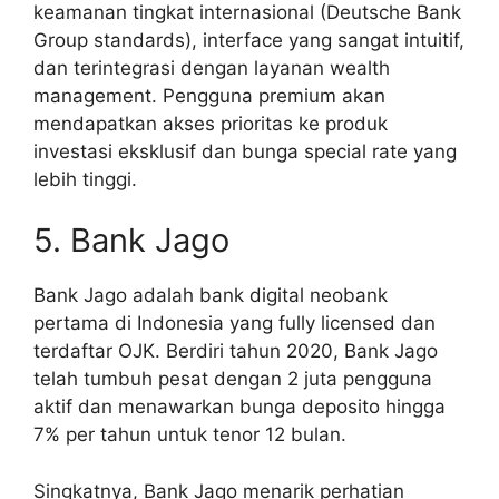
keamanan tingkat internasional (Deutsche Bank
Group standards), interface yang sangat intuitif,
dan terintegrasi dengan layanan wealth
management. Pengguna premium akan
mendapatkan akses prioritas ke produk
investasi eksklusif dan bunga special rate yang
lebih tinggi.
5. Bank Jago
Bank Jago adalah bank digital neobank
pertama di Indonesia yang fully licensed dan
terdaftar OJK. Berdiri tahun 2020, Bank Jago
telah tumbuh pesat dengan 2 juta pengguna
aktif dan menawarkan bunga deposito hingga
7% per tahun untuk tenor 12 bulan.
Singkatnya, Bank Jago menarik perhatian