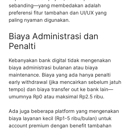
sebanding—yang membedakan adalah
preferensi fitur tambahan dan UI/UX yang
paling nyaman digunakan.
Biaya Administrasi dan
Penalti
Kebanyakan bank digital tidak mengenakan
biaya administrasi bulanan atau biaya
maintenance. Biaya yang ada hanya penalti
early withdrawal (jika mencairkan sebelum jatuh
tempo) dan biaya transfer out ke bank lain—
umumnya Rp0 atau maksimal Rp2.5 ribu.
Ada juga beberapa platform yang mengenakan
biaya layanan kecil (Rp1-5 ribu/bulan) untuk
account premium dengan benefit tambahan