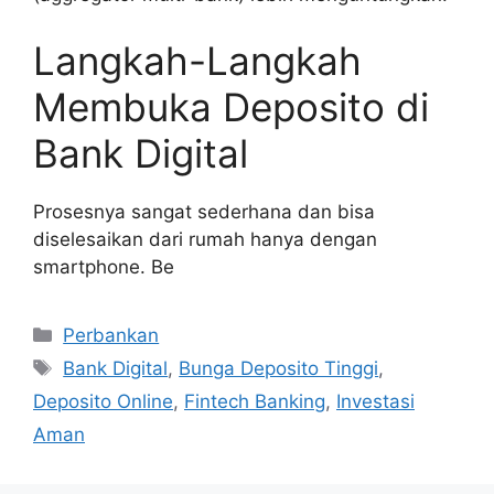
Langkah-Langkah
Membuka Deposito di
Bank Digital
Prosesnya sangat sederhana dan bisa
diselesaikan dari rumah hanya dengan
smartphone. Be
Kategori
Perbankan
Tag
Bank Digital
,
Bunga Deposito Tinggi
,
Deposito Online
,
Fintech Banking
,
Investasi
Aman