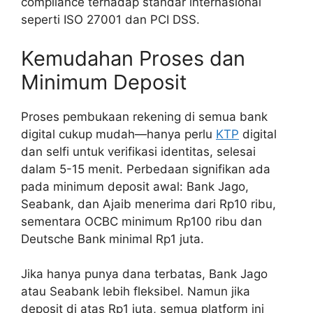
compliance terhadap standar internasional
seperti ISO 27001 dan PCI DSS.
Kemudahan Proses dan
Minimum Deposit
Proses pembukaan rekening di semua bank
digital cukup mudah—hanya perlu
KTP
digital
dan selfi untuk verifikasi identitas, selesai
dalam 5-15 menit. Perbedaan signifikan ada
pada minimum deposit awal: Bank Jago,
Seabank, dan Ajaib menerima dari Rp10 ribu,
sementara OCBC minimum Rp100 ribu dan
Deutsche Bank minimal Rp1 juta.
Jika hanya punya dana terbatas, Bank Jago
atau Seabank lebih fleksibel. Namun jika
deposit di atas Rp1 juta, semua platform ini