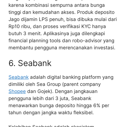
karena kombinasi sempurna antara bunga
tinggi dan kemudahan akses. Produk deposito
Jago dijamin LPS penuh, bisa dibuka mulai dari
Rp10 ribu, dan proses verifikasi KYC hanya
butuh 3 menit. Aplikasinya juga dilengkapi
financial planning tools dan robo-advisor yang
membantu pengguna merencanakan investasi.
6. Seabank
Seabank
adalah digital banking platform yang
dimiliki oleh Sea Group (parent company
Shopee
dan Gojek). Dengan jangkauan
pengguna lebih dari 3 juta, Seabank
menawarkan bunga deposito hingga 6% per
tahun dengan jangka waktu fleksibel.
Kelebihan Seabank adalah ekosistem