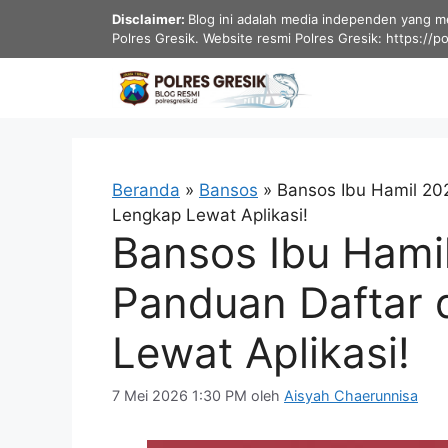
Langsung
Disclaimer:
Blog ini adalah media independen yang men
ke
Polres Gresik. Website resmi Polres Gresik: https://p
isi
Beranda
»
Bansos
»
Bansos Ibu Hamil 202
Lengkap Lewat Aplikasi!
Bansos Ibu Hamil
Panduan Daftar 
Lewat Aplikasi!
7 Mei 2026 1:30 PM
oleh
Aisyah Chaerunnisa