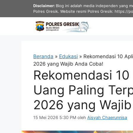
Langsung
Disclaimer:
Blog ini adalah media independen yang men
ke
Polres Gresik. Website resmi Polres Gresik: https://p
isi
Beranda
»
Edukasi
»
Rekomendasi 10 Apli
2026 yang Wajib Anda Coba!
Rekomendasi 10 
Uang Paling Ter
2026 yang Wajib
15 Mei 2026 5:30 PM
oleh
Aisyah Chaerunnisa