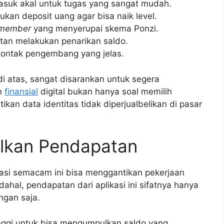
suk akal untuk tugas yang sangat mudah.
an deposit uang agar bisa naik level.
 member
yang menyerupai skema Ponzi.
litan melakukan penarikan saldo.
 kontak pengembang yang jelas.
di atas, sangat disarankan untuk segera
n
finansial
digital bukan hanya soal memilih
kan data identitas tidak diperjualbelikan di pasar
lkan Pendapatan
asi semacam ini bisa menggantikan pekerjaan
al, pendapatan dari aplikasi ini sifatnya hanya
ngan saja.
nggi untuk bisa mengumpulkan saldo yang