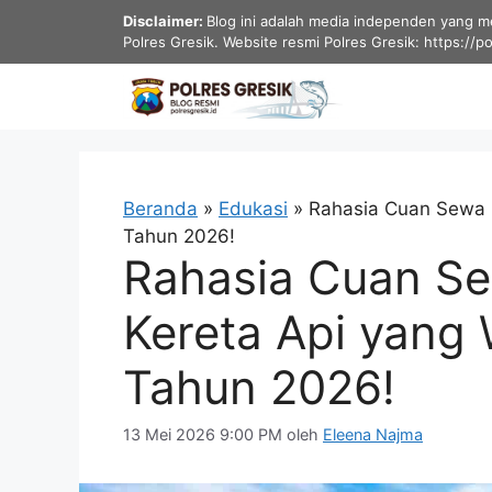
Langsung
Disclaimer:
Blog ini adalah media independen yang men
ke
Polres Gresik. Website resmi Polres Gresik: https://p
isi
Beranda
»
Edukasi
»
Rahasia Cuan Sewa 
Tahun 2026!
Rahasia Cuan Se
Kereta Api yang
Tahun 2026!
13 Mei 2026 9:00 PM
oleh
Eleena Najma