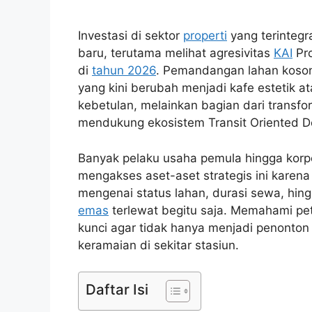
Investasi di sektor
properti
yang terintegr
baru, terutama melihat agresivitas
KAI
Pro
di
tahun 2026
. Pemandangan lahan kosong 
yang kini berubah menjadi kafe estetik a
kebetulan, melainkan bagian dari transf
mendukung ekosistem Transit Oriented D
Banyak pelaku usaha pemula hingga korp
mengakses aset-aset strategis ini karena
mengenai status lahan, durasi sewa, hin
emas
terlewat begitu saja. Memahami pe
kunci agar tidak hanya menjadi penonton s
keramaian di sekitar stasiun.
Daftar Isi