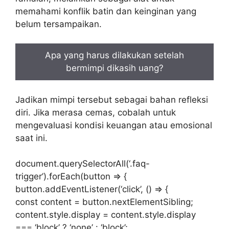
memahami konflik batin dan keinginan yang
belum tersampaikan.
Apa yang harus dilakukan setelah
bermimpi dikasih uang?
Jadikan mimpi tersebut sebagai bahan refleksi
diri. Jika merasa cemas, cobalah untuk
mengevaluasi kondisi keuangan atau emosional
saat ini.
document.querySelectorAll(‘.faq-
trigger’).forEach(button => {
button.addEventListener(‘click’, () => {
const content = button.nextElementSibling;
content.style.display = content.style.display
=== ‘block’ ? ‘none’ : ‘block’;