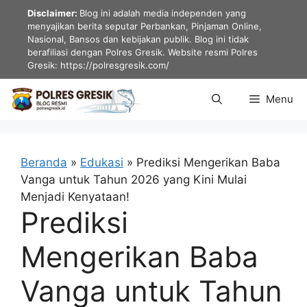
Langsung
Disclaimer:
Blog ini adalah media independen yang
ke
menyajikan berita seputar Perbankan, Pinjaman Online,
Nasional, Bansos dan kebijakan publik. Blog ini tidak
isi
berafiliasi dengan Polres Gresik. Website resmi Polres
Gresik: https://polresgresik.com/
Menu
Beranda
»
Edukasi
»
Prediksi Mengerikan Baba
Vanga untuk Tahun 2026 yang Kini Mulai
Menjadi Kenyataan!
Prediksi
Mengerikan Baba
Vanga untuk Tahun