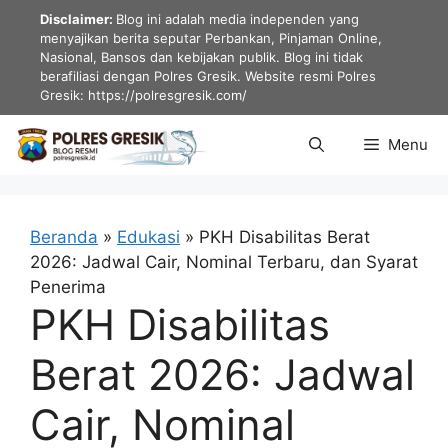
Langsung
Disclaimer:
Blog ini adalah media independen yang
ke
menyajikan berita seputar Perbankan, Pinjaman Online,
Nasional, Bansos dan kebijakan publik. Blog ini tidak
isi
berafiliasi dengan Polres Gresik. Website resmi Polres
Gresik: https://polresgresik.com/
Menu
Beranda
»
Edukasi
»
PKH Disabilitas Berat
2026: Jadwal Cair, Nominal Terbaru, dan Syarat
Penerima
PKH Disabilitas
Berat 2026: Jadwal
Cair, Nominal