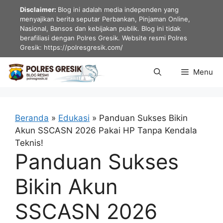
Langsung
Disclaimer:
Blog ini adalah media independen yang
ke
menyajikan berita seputar Perbankan, Pinjaman Online,
Nasional, Bansos dan kebijakan publik. Blog ini tidak
isi
berafiliasi dengan Polres Gresik. Website resmi Polres
Gresik: https://polresgresik.com/
Menu
Beranda
»
Edukasi
»
Panduan Sukses Bikin
Akun SSCASN 2026 Pakai HP Tanpa Kendala
Teknis!
Panduan Sukses
Bikin Akun
SSCASN 2026