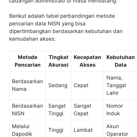
cadangan administrasi di masa mendatang.
Berikut adalah tabel perbandingan metode
pencarian data NISN yang bisa
dipertimbangkan berdasarkan kebutuhan dan
kemudahan akses:
Metode
Tingkat
Kecepatan
Kebutuhan
Pencarian
Akurasi
Akses
Data
Nama,
Berdasarkan
Sedang
Cepat
Tanggal
Nama
Lahir
Berdasarkan
Sangat
Sangat
Nomor
NISN
Tinggi
Cepat
Induk
Melalui
Akun
Tinggi
Lambat
Dapodik
Operator