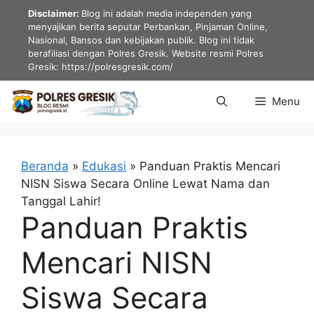
Langsung
Disclaimer:
Blog ini adalah media independen yang
ke
menyajikan berita seputar Perbankan, Pinjaman Online,
Nasional, Bansos dan kebijakan publik. Blog ini tidak
isi
berafiliasi dengan Polres Gresik. Website resmi Polres
Gresik: https://polresgresik.com/
Menu
Beranda
»
Edukasi
»
Panduan Praktis Mencari
NISN Siswa Secara Online Lewat Nama dan
Tanggal Lahir!
Panduan Praktis
Mencari NISN
Siswa Secara