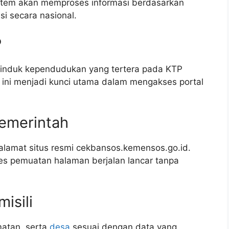
Sistem akan memproses informasi berdasarkan
i secara nasional.
P
induk kependudukan yang tertera pada KTP
a ini menjadi kunci utama dalam mengakses portal
emerintah
lamat situs resmi cekbansos.kemensos.go.id.
oses pemuatan halaman berjalan lancar tanpa
isili
matan, serta
desa
sesuai dengan data yang