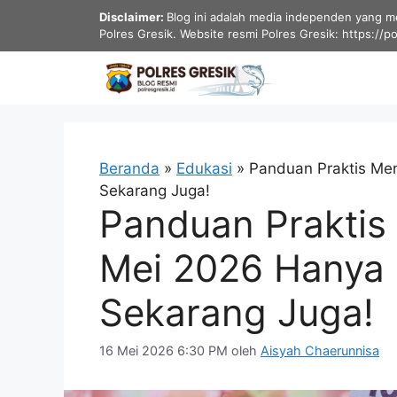
Langsung
Disclaimer:
Blog ini adalah media independen yang men
ke
Polres Gresik. Website resmi Polres Gresik: https://p
isi
Beranda
»
Edukasi
»
Panduan Praktis Me
Sekarang Juga!
Panduan Praktis
Mei 2026 Hanya
Sekarang Juga!
16 Mei 2026 6:30 PM
oleh
Aisyah Chaerunnisa