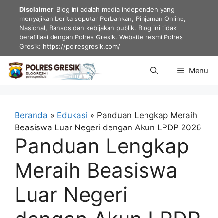
Langsung
Disclaimer:
Blog ini adalah media independen yang
ke
menyajikan berita seputar Perbankan, Pinjaman Online,
Nasional, Bansos dan kebijakan publik. Blog ini tidak
isi
berafiliasi dengan Polres Gresik. Website resmi Polres
Gresik: https://polresgresik.com/
Menu
Beranda
»
Edukasi
»
Panduan Lengkap Meraih
Beasiswa Luar Negeri dengan Akun LPDP 2026
Panduan Lengkap
Meraih Beasiswa
Luar Negeri