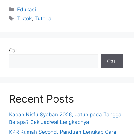
Kategori
Edukasi
Tag
Tiktok
,
Tutorial
Cari
Cari
Recent Posts
Kapan Nisfu Syaban 2026, Jatuh pada Tanggal
Berapa? Cek Jadwal Lengkapnya
KPR Rumah Second, Panduan Lengkap Cara