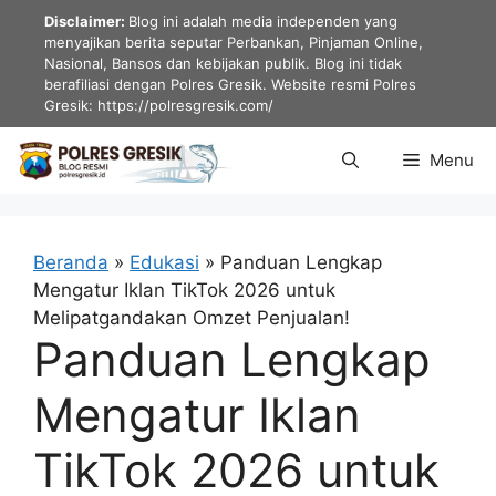
Langsung
Disclaimer:
Blog ini adalah media independen yang
ke
menyajikan berita seputar Perbankan, Pinjaman Online,
Nasional, Bansos dan kebijakan publik. Blog ini tidak
isi
berafiliasi dengan Polres Gresik. Website resmi Polres
Gresik: https://polresgresik.com/
Menu
Beranda
»
Edukasi
»
Panduan Lengkap
Mengatur Iklan TikTok 2026 untuk
Melipatgandakan Omzet Penjualan!
Panduan Lengkap
Mengatur Iklan
TikTok 2026 untuk