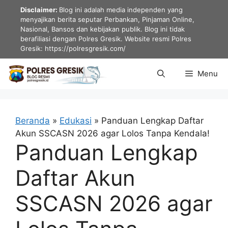
Langsung
Disclaimer:
Blog ini adalah media independen yang
ke
menyajikan berita seputar Perbankan, Pinjaman Online,
Nasional, Bansos dan kebijakan publik. Blog ini tidak
isi
berafiliasi dengan Polres Gresik. Website resmi Polres
Gresik: https://polresgresik.com/
Menu
Beranda
»
Edukasi
»
Panduan Lengkap Daftar
Akun SSCASN 2026 agar Lolos Tanpa Kendala!
Panduan Lengkap
Daftar Akun
SSCASN 2026 agar