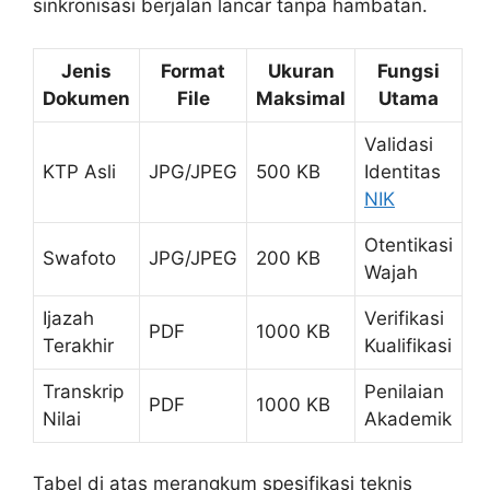
sinkronisasi berjalan lancar tanpa hambatan.
Jenis
Format
Ukuran
Fungsi
Dokumen
File
Maksimal
Utama
Validasi
KTP Asli
JPG/JPEG
500 KB
Identitas
NIK
Otentikasi
Swafoto
JPG/JPEG
200 KB
Wajah
Ijazah
Verifikasi
PDF
1000 KB
Terakhir
Kualifikasi
Transkrip
Penilaian
PDF
1000 KB
Nilai
Akademik
Tabel di atas merangkum spesifikasi teknis