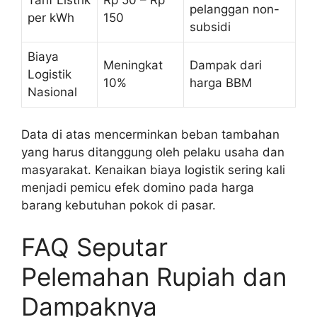
Tarif Listrik
Rp 50 – Rp
pelanggan non-
per kWh
150
subsidi
Biaya
Meningkat
Dampak dari
Logistik
10%
harga BBM
Nasional
Data di atas mencerminkan beban tambahan
yang harus ditanggung oleh pelaku usaha dan
masyarakat. Kenaikan biaya logistik sering kali
menjadi pemicu efek domino pada harga
barang kebutuhan pokok di pasar.
FAQ Seputar
Pelemahan Rupiah dan
Dampaknya