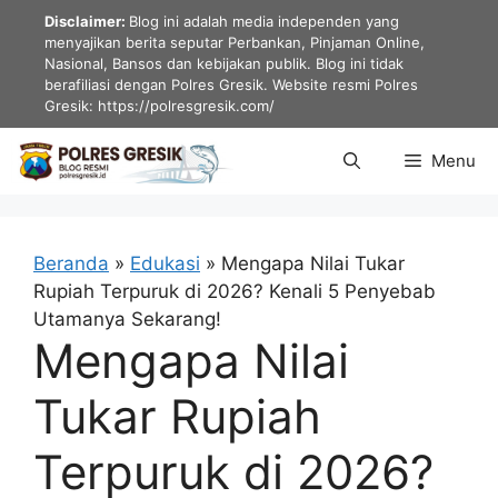
Langsung
Disclaimer:
Blog ini adalah media independen yang
ke
menyajikan berita seputar Perbankan, Pinjaman Online,
Nasional, Bansos dan kebijakan publik. Blog ini tidak
isi
berafiliasi dengan Polres Gresik. Website resmi Polres
Gresik: https://polresgresik.com/
Menu
Beranda
»
Edukasi
»
Mengapa Nilai Tukar
Rupiah Terpuruk di 2026? Kenali 5 Penyebab
Utamanya Sekarang!
Mengapa Nilai
Tukar Rupiah
Terpuruk di 2026?