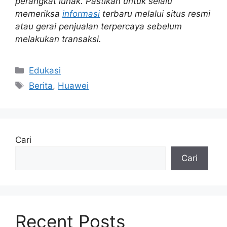
perangkat lunak. Pastikan untuk selalu
memeriksa
informasi
terbaru melalui situs resmi
atau gerai penjualan terpercaya sebelum
melakukan transaksi.
Kategori
Edukasi
Tag
Berita
,
Huawei
Cari
Cari
Recent Posts