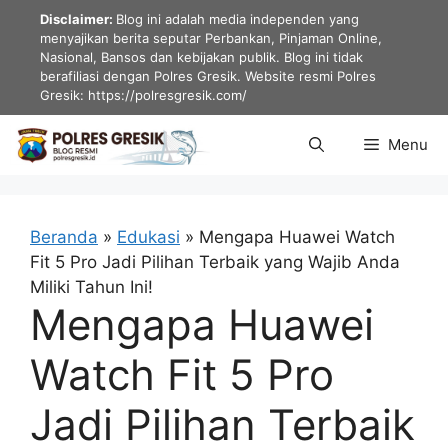
Langsung
Disclaimer:
Blog ini adalah media independen yang
ke
menyajikan berita seputar Perbankan, Pinjaman Online,
Nasional, Bansos dan kebijakan publik. Blog ini tidak
isi
berafiliasi dengan Polres Gresik. Website resmi Polres
Gresik: https://polresgresik.com/
Menu
Beranda
»
Edukasi
»
Mengapa Huawei Watch
Fit 5 Pro Jadi Pilihan Terbaik yang Wajib Anda
Miliki Tahun Ini!
Mengapa Huawei
Watch Fit 5 Pro
Jadi Pilihan Terbaik