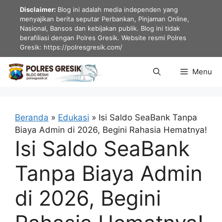
Langsung
Disclaimer:
Blog ini adalah media independen yang
ke
menyajikan berita seputar Perbankan, Pinjaman Online,
Nasional, Bansos dan kebijakan publik. Blog ini tidak
isi
berafiliasi dengan Polres Gresik. Website resmi Polres
Gresik: https://polresgresik.com/
Menu
Beranda
»
Edukasi
»
Isi Saldo SeaBank Tanpa
Biaya Admin di 2026, Begini Rahasia Hematnya!
Isi Saldo SeaBank
Tanpa Biaya Admin
di 2026, Begini