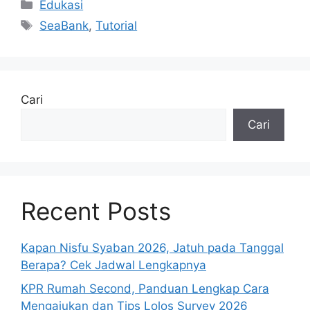
Kategori
Edukasi
Tag
SeaBank
,
Tutorial
Cari
Cari
Recent Posts
Kapan Nisfu Syaban 2026, Jatuh pada Tanggal
Berapa? Cek Jadwal Lengkapnya
KPR Rumah Second, Panduan Lengkap Cara
Mengajukan dan Tips Lolos Survey 2026