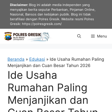
Langsung
Disclaimer:
Blog ini adalah media independen yang
ke
menyajikan berita seputar Perbankan, Pinjaman Online,
Nasional, Bansos dan kebijakan publik. Blog ini tidak
isi
berafiliasi dengan Polres Gresik. Website resmi Polres
Gresik: https://polresgresik.com/
Menu
Beranda
»
Edukasi
»
Ide Usaha Rumahan Paling
Menjanjikan dan Cuan Besar Tahun 2026
Ide Usaha
Rumahan Paling
Menjanjikan dan