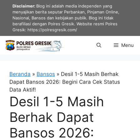
Langsung
Disclaimer:
Blog ini adalah media independen yang
ke
menyajikan berita seputar Perbankan, Pinjaman Online,
Nasional, Bansos dan kebijakan publik. Blog ini tidak
isi
berafiliasi dengan Polres Gresik. Website resmi Polres
Gresik: https://polresgresik.com/
Menu
Beranda
»
Bansos
»
Desil 1-5 Masih Berhak
Dapat Bansos 2026: Begini Cara Cek Status
Data Aktif!
Desil 1-5 Masih
Berhak Dapat
Bansos 2026: