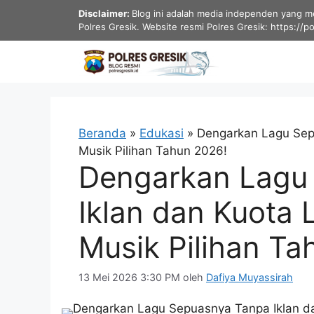
Langsung
Disclaimer:
Blog ini adalah media independen yang men
ke
Polres Gresik. Website resmi Polres Gresik: https://p
isi
Beranda
»
Edukasi
»
Dengarkan Lagu Sepu
Musik Pilihan Tahun 2026!
Dengarkan Lagu
Iklan dan Kuota 
Musik Pilihan Ta
13 Mei 2026 3:30 PM
oleh
Dafiya Muyassirah