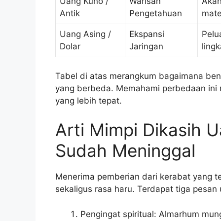
Uang Kuno /
Warisan
Akan
Antik
Pengetahuan
mate
Uang Asing /
Ekspansi
Pelu
Dolar
Jaringan
lingk
Tabel di atas merangkum bagaimana bent
yang berbeda. Memahami perbedaan ini 
yang lebih tepat.
Arti Mimpi Dikasih 
Sudah Meninggal
Menerima pemberian dari kerabat yang te
sekaligus rasa haru. Terdapat tiga pesan u
Pengingat spiritual: Almarhum mu