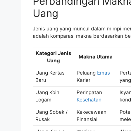
Perbandingan Makna
Uang
Jenis uang yang muncul dalam mimpi mem
adalah komparasi makna berdasarkan bent
Kategori Jenis
Makna Utama
Uang
Uang Kertas
Peluang
Emas
Pert
Baru
Karier
yang
Uang Koin
Peringatan
Isya
Logam
Kesehatan
kondi
Uang Sobek /
Kekecewaan
Pote
Rusak
Finansial
mele