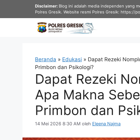
Langsung
Disclaimer:
Blog ini adalah media independen yang men
ke
Polres Gresik. Website resmi Polres Gresik: https://p
isi
Beranda
»
Edukasi
»
Dapat Rezeki Nompl
Primbon dan Psikologi?
Dapat Rezeki No
Apa Makna Sebe
Primbon dan Psi
14 Mei 2026 8:30 AM
oleh
Eleena Najma