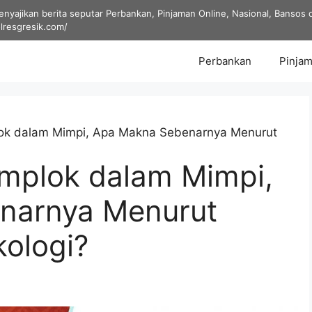
yajikan berita seputar Perbankan, Pinjaman Online, Nasional, Bansos dan
olresgresik.com/
Perbankan
Pinjam
ok dalam Mimpi, Apa Makna Sebenarnya Menurut
mplok dalam Mimpi,
narnya Menurut
kologi?