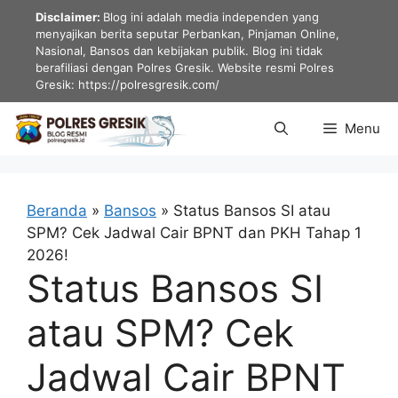
Langsung
Disclaimer:
Blog ini adalah media independen yang
ke
menyajikan berita seputar Perbankan, Pinjaman Online,
Nasional, Bansos dan kebijakan publik. Blog ini tidak
isi
berafiliasi dengan Polres Gresik. Website resmi Polres
Gresik: https://polresgresik.com/
Menu
Beranda
»
Bansos
»
Status Bansos SI atau
SPM? Cek Jadwal Cair BPNT dan PKH Tahap 1
2026!
Status Bansos SI
atau SPM? Cek
Jadwal Cair BPNT