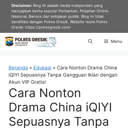
Langsung
Disclaimer:
Blog ini adalah media independen yang
ke
menyajikan berita seputar Perbankan, Pinjaman Online,
Nasional, Bansos dan kebijakan publik. Blog ini tidak
isi
berafiliasi dengan Polres Gresik. Website resmi Polres
Gresik: https://polresgresik.com/
Menu
Beranda
»
Edukasi
»
Cara Nonton Drama China
iQIYI Sepuasnya Tanpa Gangguan Iklan dengan
Akun VIP Gratis!
Cara Nonton
Drama China iQIYI
Sepuasnya Tanpa