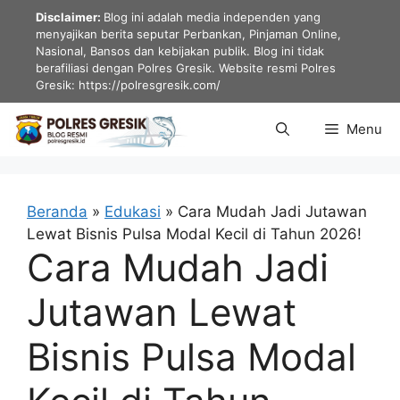
Langsung
Disclaimer:
Blog ini adalah media independen yang
ke
menyajikan berita seputar Perbankan, Pinjaman Online,
Nasional, Bansos dan kebijakan publik. Blog ini tidak
isi
berafiliasi dengan Polres Gresik. Website resmi Polres
Gresik: https://polresgresik.com/
Menu
Beranda
»
Edukasi
»
Cara Mudah Jadi Jutawan
Lewat Bisnis Pulsa Modal Kecil di Tahun 2026!
Cara Mudah Jadi
Jutawan Lewat
Bisnis Pulsa Modal