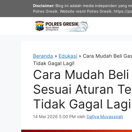
Langsung
Disclaimer:
Blog ini adalah media independen yang men
ke
Polres Gresik. Website resmi Polres Gresik: https://p
isi
Beranda
»
Edukasi
»
Cara Mudah Beli Gas
Tidak Gagal Lagi!
Cara Mudah Beli
Sesuai Aturan T
Tidak Gagal Lagi
14 Mei 2026 5:00 PM
oleh
Dafiya Muyassirah