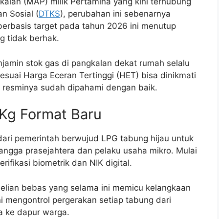
alan (MAP) milik Pertamina yang kini terhubung
n Sosial (
DTKS
), perubahan ini sebenarnya
 berbasis target pada tahun 2026 ini menutup
g tidak berhak.
njamin stok gas di pangkalan dekat rumah selalu
suai Harga Eceran Tertinggi (HET) bisa dinikmati
an resminya sudah dipahami dengan baik.
3 Kg Format Baru
dari pemerintah berwujud LPG tabung hijau untuk
ngga prasejahtera dan pelaku usaha mikro. Mulai
fikasi biometrik dan NIK digital.
elian bebas yang selama ini memicu kelangkaan
ni mengontrol pergerakan setiap tabung dari
ga ke dapur warga.