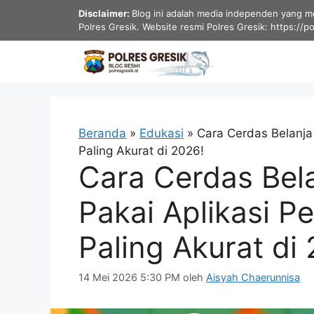
Langsung
Disclaimer:
Blog ini adalah media independen yang men
ke
Polres Gresik. Website resmi Polres Gresik: https://p
isi
Beranda
»
Edukasi
»
Cara Cerdas Belanj
Paling Akurat di 2026!
Cara Cerdas Be
Pakai Aplikasi 
Paling Akurat di
14 Mei 2026 5:30 PM
oleh
Aisyah Chaerunnisa