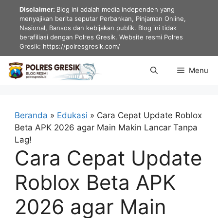
Langsung
Disclaimer:
Blog ini adalah media independen yang
ke
menyajikan berita seputar Perbankan, Pinjaman Online,
Nasional, Bansos dan kebijakan publik. Blog ini tidak
isi
berafiliasi dengan Polres Gresik. Website resmi Polres
Gresik: https://polresgresik.com/
Menu
Beranda
»
Edukasi
»
Cara Cepat Update Roblox
Beta APK 2026 agar Main Makin Lancar Tanpa
Lag!
Cara Cepat Update
Roblox Beta APK
2026 agar Main