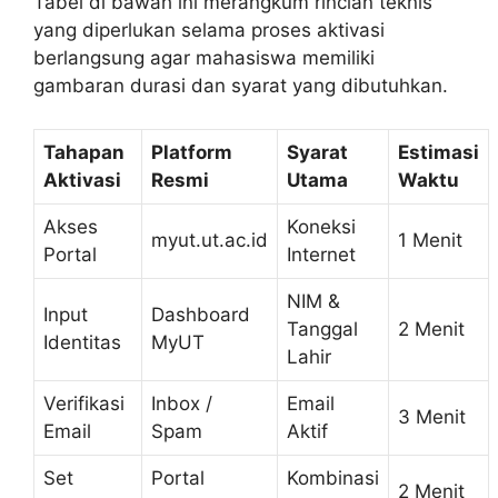
Tabel di bawah ini merangkum rincian teknis
yang diperlukan selama proses aktivasi
berlangsung agar mahasiswa memiliki
gambaran durasi dan syarat yang dibutuhkan.
Tahapan
Platform
Syarat
Estimasi
Aktivasi
Resmi
Utama
Waktu
Akses
Koneksi
myut.ut.ac.id
1 Menit
Portal
Internet
NIM &
Input
Dashboard
Tanggal
2 Menit
Identitas
MyUT
Lahir
Verifikasi
Inbox /
Email
3 Menit
Email
Spam
Aktif
Set
Portal
Kombinasi
2 Menit