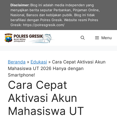
Langsung
Disclaimer:
Blog ini adalah media independen yang
ke
menyajikan berita seputar Perbankan, Pinjaman Online,
Nasional, Bansos dan kebijakan publik. Blog ini tidak
isi
berafiliasi dengan Polres Gresik. Website resmi Polres
Gresik: https://polresgresik.com/
Menu
Beranda
»
Edukasi
»
Cara Cepat Aktivasi Akun
Mahasiswa UT 2026 Hanya dengan
Smartphone!
Cara Cepat
Aktivasi Akun
Mahasiswa UT