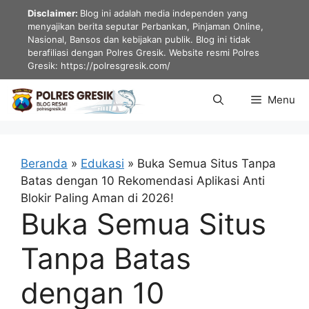
Langsung
Disclaimer:
Blog ini adalah media independen yang
ke
menyajikan berita seputar Perbankan, Pinjaman Online,
Nasional, Bansos dan kebijakan publik. Blog ini tidak
isi
berafiliasi dengan Polres Gresik. Website resmi Polres
Gresik: https://polresgresik.com/
Menu
Beranda
»
Edukasi
»
Buka Semua Situs Tanpa
Batas dengan 10 Rekomendasi Aplikasi Anti
Blokir Paling Aman di 2026!
Buka Semua Situs
Tanpa Batas
dengan 10