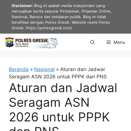
Langsung
Disclaimer:
Blog ini adalah media independen yang
ke
menyajikan berita seputar Perbankan, Pinjaman Online,
Nasional, Bansos dan kebijakan publik. Blog ini tidak
isi
berafiliasi dengan Polres Gresik. Website resmi Polres
Gresik: https://polresgresik.com/
Menu
Beranda
»
Nasional
»
Aturan dan Jadwal
Seragam ASN 2026 untuk PPPK dan PNS
Aturan dan Jadwal
Seragam ASN
2026 untuk PPPK